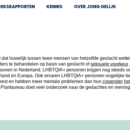
EKSRAPPORTEN
KENNIS
OVER JONG GELIJK
d dat huwelijk tussen twee mensen van hetzelfde geslacht wette
ders te behandelen
op basis van geslacht of
seksuele
voorkeur
rsonen
in Nederland
.
LHBT
QIA+ personen
krijgen nog steeds v
rland en Europa
.
Ook ervaren LHBTQIA+ personen
ongelijke b
pest en hebben
meer mentale problemen
dan hun
cisgender
he
 P
lanbureau doet veel onderzoek naar de
gedachtes
en meninge