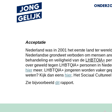
ONDERZO
Acceptatie
Nederland was in 2001 het eerste land ter werel
Nederlandse grondwet verboden om mensen
an
behandeling en veilighei
d van de
LHBTQIA+
pe
over geweld
tegen LHBT
QIA+
personen
in Nede
hier
meer.
LHBTQIA+ jongeren worden vaker ge
weten? Kijk dan eens
hier
.
Het Sociaal Cultureel
Zie bijvoorbeeld
dit
rapport.