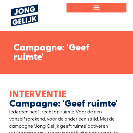
Campagne: 'Geef
ruimte'
INTERVENTIE
Campagne: 'Geef ruimte'
Ieder
een
heeft recht o
p ruimte.
V
oor de een
vanzelfsprekend, voor de ander een strijd.
Met de
campagne ‘
Jong Gelijk geeft ruimte
’
activeren