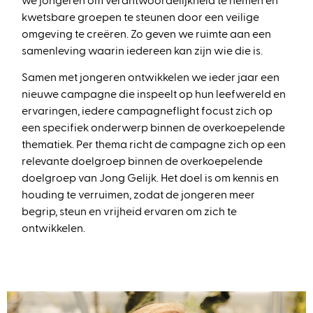
we
jong
e
ren
om verantwoordelijkheid te nemen en
kwetsbare groepen te steunen
door een veilige
omgeving te creëren
.
Zo
geven we ruimte aan een
samenleving waarin iedereen kan zijn wie die is.
Samen met jongeren ontwikkelen we ieder jaar een
nieuwe campagne die inspeelt op hun leefwereld en
ervaringen, iedere campagneflight focust zich op
een specifiek onderwerp binnen de overkoepelende
thematiek. Per thema
richt de campagne zich op een
relevante
doelgroep
binnen de overkoepelende
doelgroep van Jong Gelijk.
Het doel is om kennis en
houding te verruimen, zodat de jongeren meer
begrip, steun en vrijheid ervaren om zich te
ontwikkelen.