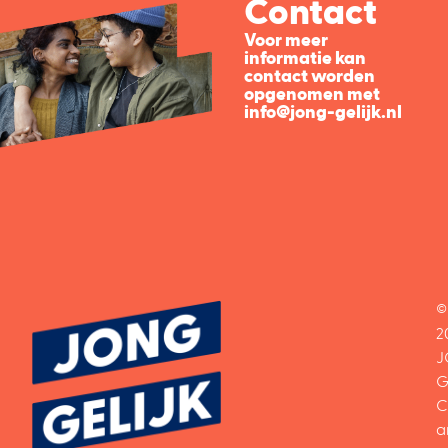
Contact
Voor meer
informatie kan
contact worden
opgenomen met
info@jong-gelijk.nl
©
2
J
G
C
a