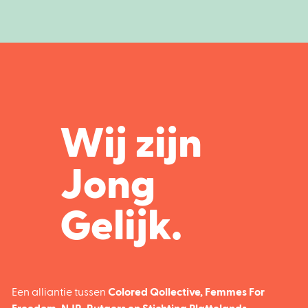
Wij zijn
Jong
Gelijk.
Een alliantie tussen
Colored Qollective
,
Femmes For