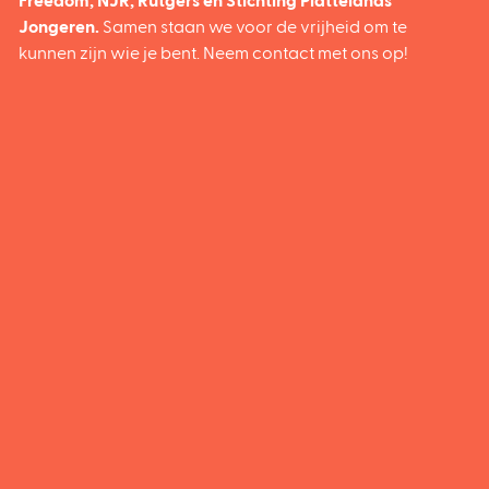
Freedom
,
NJR
,
Rutgers
en
Stichting Plattelands
Jongeren
.
Samen staan we voor de vrijheid om te
kunnen zijn wie je bent. Neem contact met ons op!